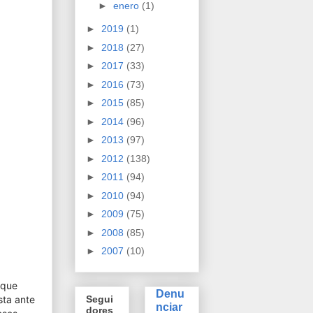
►
enero
(1)
►
2019
(1)
►
2018
(27)
►
2017
(33)
►
2016
(73)
►
2015
(85)
►
2014
(96)
►
2013
(97)
►
2012
(138)
►
2011
(94)
►
2010
(94)
►
2009
(75)
►
2008
(85)
►
2007
(10)
 que
Denu
sta ante
Segui
nciar
dores