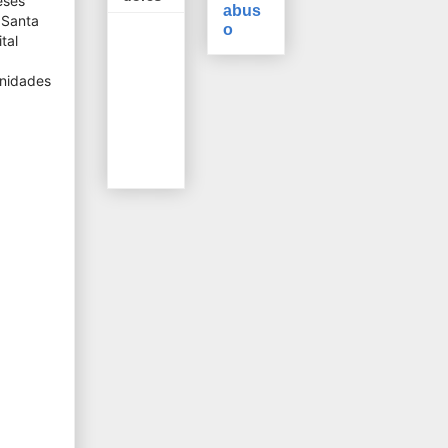
eses
abus
 Santa
o
tal
unidades