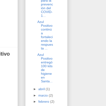
para la
prevenc
ión del
COVID-
1...
Azul
Positivo
continú
a
fortaleci
endo la
respues
ta ...
tivo
Azul
Positivo
entregó
100 kits
de
higiene
en
Santa...
►
abril
(1)
►
marzo
(2)
►
febrero
(2)