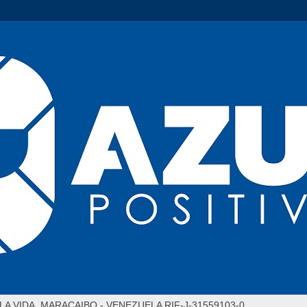
LA VIDA. MARACAIBO - VENEZUELA RIF-J-31559103-0