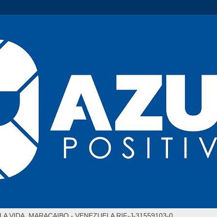
LA VIDA. MARACAIBO - VENEZUELA RIF-J-31559103-0