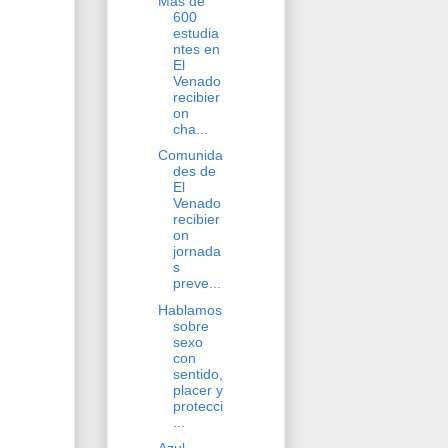
Más de
600
estudia
ntes en
El
Venado
recibier
on
cha...
Comunida
des de
El
Venado
recibier
on
jornada
s
preve...
Hablamos
sobre
sexo
con
sentido,
placer y
protecci
...