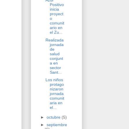
Azul
Positivo
inicia
proyect
o
comunit
ario en
el Zu...
Realizada
jornada
de
salud
conjunt
a en
sector
Sant...
Los niños
protago
nizaron
jornada
comunit
aria en
el...
►
octubre
(5)
►
septiembre