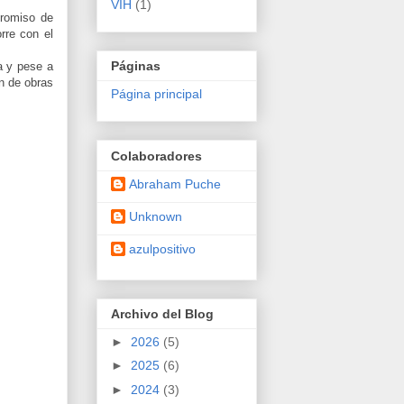
VIH
(1)
promiso de
rre con el
Páginas
a y pese a
ón de obras
Página principal
Colaboradores
Abraham Puche
Unknown
azulpositivo
Archivo del Blog
►
2026
(5)
►
2025
(6)
►
2024
(3)