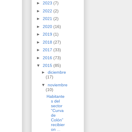
►
2023
(7)
►
2022
(2)
►
2021
(2)
►
2020
(16)
►
2019
(1)
►
2018
(27)
►
2017
(33)
►
2016
(73)
▼
2015
(85)
►
diciembre
(17)
▼
noviembre
(10)
Habitante
s del
sector
“Curva
de
Colón”
recibier
on ...