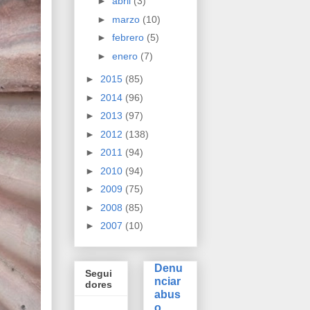
►
abril
(3)
►
marzo
(10)
►
febrero
(5)
►
enero
(7)
►
2015
(85)
►
2014
(96)
►
2013
(97)
►
2012
(138)
►
2011
(94)
►
2010
(94)
►
2009
(75)
►
2008
(85)
►
2007
(10)
Denu
Segui
nciar
dores
abus
o