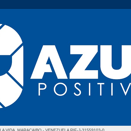
LA VIDA. MARACAIBO - VENEZUELA RIF-J-31559103-0