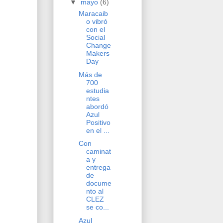
▼
mayo
(6)
Maracaib
o vibró
con el
Social
Change
Makers
Day
Más de
700
estudia
ntes
abordó
Azul
Positivo
en el ...
Con
caminat
a y
entrega
de
docume
nto al
CLEZ
se co...
Azul