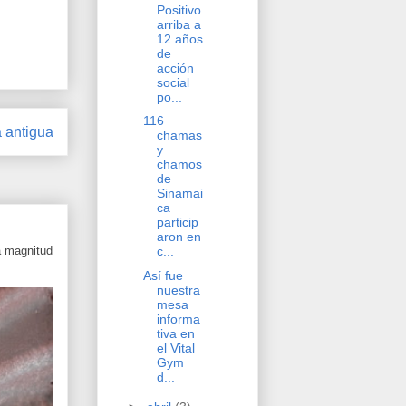
Positivo
arriba a
12 años
de
acción
social
po...
116
 antigua
chamas
y
chamos
de
Sinamai
ca
particip
aron en
a magnitud
c...
Así fue
nuestra
mesa
informa
tiva en
el Vital
Gym
d...