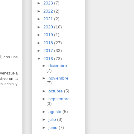
►
2023
(7)
►
2022
(2)
►
2021
(2)
►
2020
(16)
►
2019
(1)
►
2018
(27)
►
2017
(33)
d, con una
▼
2016
(73)
►
diciembre
(7)
e Venezuela
►
noviembre
tivo en la
(7)
a crisis y
►
octubre
(5)
►
septiembre
(3)
►
agosto
(5)
►
julio
(8)
►
junio
(7)