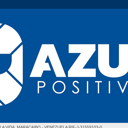
LA VIDA. MARACAIBO - VENEZUELA RIF-J-31559103-0