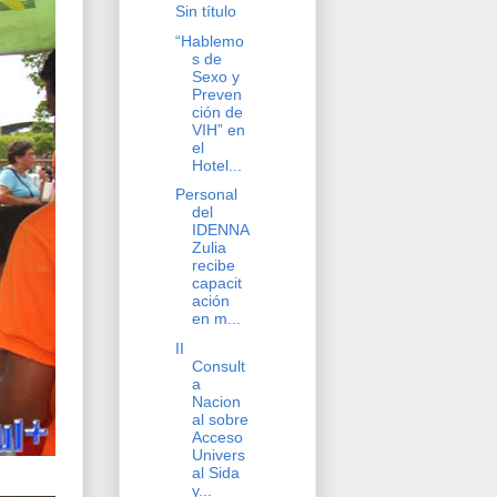
Sin título
“Hablemo
s de
Sexo y
Preven
ción de
VIH” en
el
Hotel...
Personal
del
IDENNA
Zulia
recibe
capacit
ación
en m...
II
Consult
a
Nacion
al sobre
Acceso
Univers
al Sida
y...