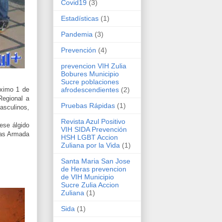
Covid19
(3)
Estadísticas
(1)
Pandemia
(3)
Prevención
(4)
prevencion VIH Zulia
Bobures Municipio
Sucre poblaciones
afrodescendientes
(2)
óximo 1 de
Regional a
Pruebas Rápidas
(1)
asculinos,
Revista Azul Positivo
ese álgido
VIH SIDA Prevención
zas Armada
HSH LGBT Accion
Zuliana por la Vida
(1)
Santa Maria San Jose
de Heras prevencion
de VIH Municipio
Sucre Zulia Accion
Zuliana
(1)
Sida
(1)