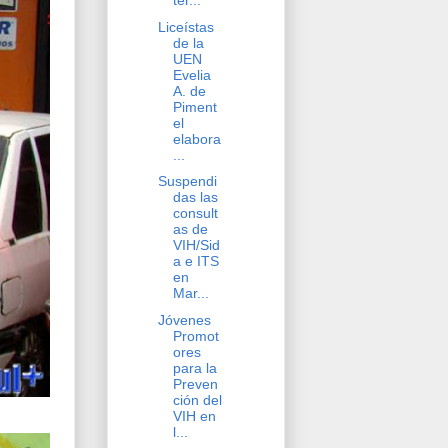
ter...
Liceístas
de la
UEN
Evelia
A. de
Piment
el
elabora
...
Suspendi
das las
consult
as de
VIH/Sid
a e ITS
en
Mar...
Jóvenes
Promot
ores
para la
Preven
ción del
VIH en
l...