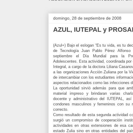
domingo, 28 de septiembre de 2008
AZUL, IUTEPAL y PROSAL
(Azul+) Bajo el eslogan “Es tu vida, es tu decis
de Tecnología Juan Pablo Pérez Alfonso 
septiembre el Día Mundial para la Pr
Adolescentes. Esta actividad, coordinada por 
Integral, a cargo de la doctora Liliana Casano
a las organizaciones Acción Zuliana por la Vi
de intercambiar con los estudiantes informaci
aspectos relacionados como las infecciones d
La oportunidad sirvió además para que amb
material impreso y brindaran varias charl
docente y administrativo del IUTEPAL, así 
condones masculinos y femeninos con su re
correcto.
Como resultado de esta segunda actividad c
surgió un compromiso de cooperación institu
actividades en otras extensiones de esa ca
estado Zulia sino en otras entidades del paí