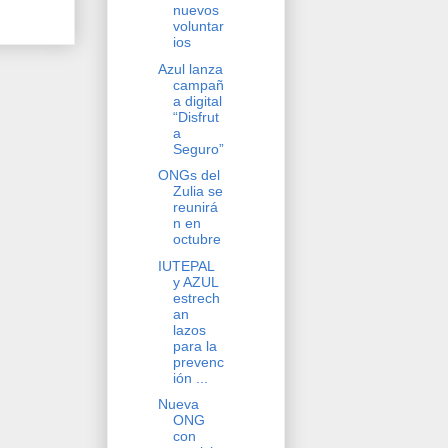
nuevos
voluntar
ios
Azul lanza
campañ
a digital
“Disfrut
a
Seguro”
ONGs del
Zulia se
reunirá
n en
octubre
IUTEPAL
y AZUL
estrech
an
lazos
para la
prevenc
ión ...
Nueva
ONG
con