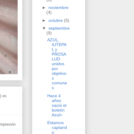
►
noviembre
(4)
►
octubre
(5)
▼
septiembre
(9)
AZUL,
IUTEPA
L y
PROSA
LUD
unidos
por
objetivo
s
comune
s
Hace 4
) es
años
nació el
boletín
Azul+
Estamos
 impresión
captand
o