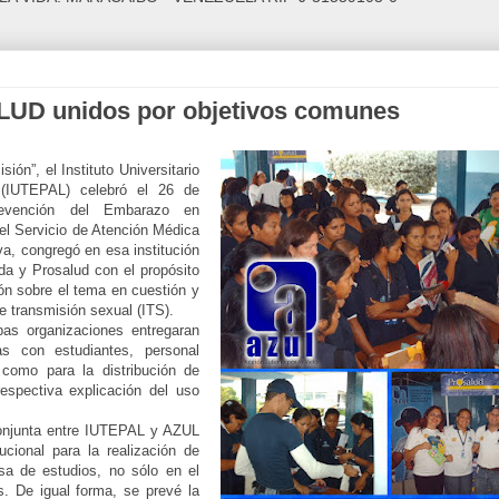
UD unidos por objetivos comunes
ión”, el Instituto Universitario
(IUTEPAL) celebró el 26 de
evención del Embarazo en
el Servicio de Atención Médica
va, congregó en esa institución
da y Prosalud con el propósito
ón sobre el tema en cuestión y
e transmisión sexual (ITS).
as organizaciones entregaran
as con estudiantes, personal
como para la distribución de
spectiva explicación del uso
onjunta entre IUTEPAL y AZUL
cional para la realización de
sa de estudios, no sólo en el
s. De igual forma, se prevé la