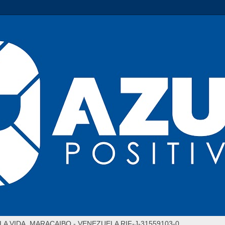
LA VIDA. MARACAIBO - VENEZUELA RIF-J-31559103-0