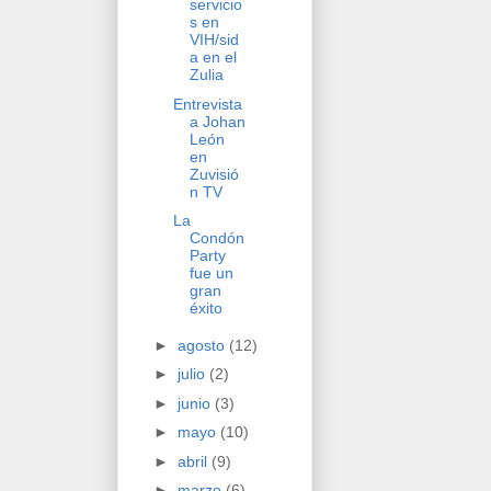
servicio
s en
VIH/sid
a en el
Zulia
Entrevista
a Johan
León
en
Zuvisió
n TV
La
Condón
Party
fue un
gran
éxito
►
agosto
(12)
►
julio
(2)
►
junio
(3)
►
mayo
(10)
►
abril
(9)
►
marzo
(6)