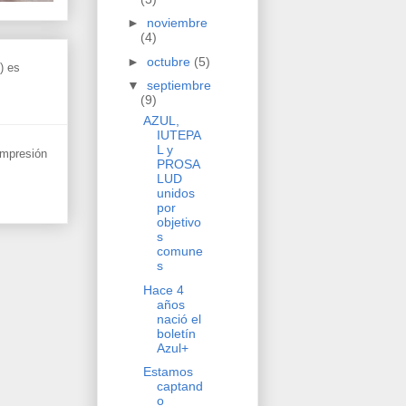
►
noviembre
(4)
►
octubre
(5)
) es
▼
septiembre
(9)
AZUL,
IUTEPA
L y
 impresión
PROSA
LUD
unidos
por
objetivo
s
comune
s
Hace 4
años
nació el
boletín
Azul+
Estamos
captand
o