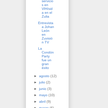
servicio
s en
VIH/sid
a en el
Zulia
Entrevista
a Johan
León
en
Zuvisió
n TV
La
Condón
Party
fue un
gran
éxito
►
agosto
(12)
►
julio
(2)
►
junio
(3)
►
mayo
(10)
►
abril
(9)
►
marzo
(6)