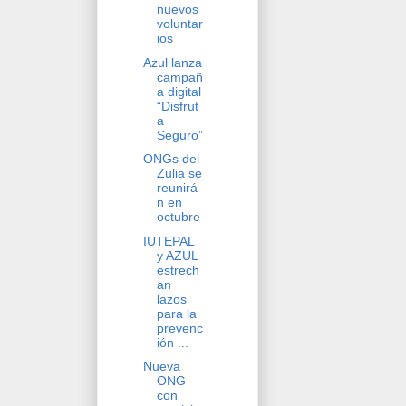
nuevos
voluntar
ios
Azul lanza
campañ
a digital
“Disfrut
a
Seguro”
ONGs del
Zulia se
reunirá
n en
octubre
IUTEPAL
y AZUL
estrech
an
lazos
para la
prevenc
ión ...
Nueva
ONG
con