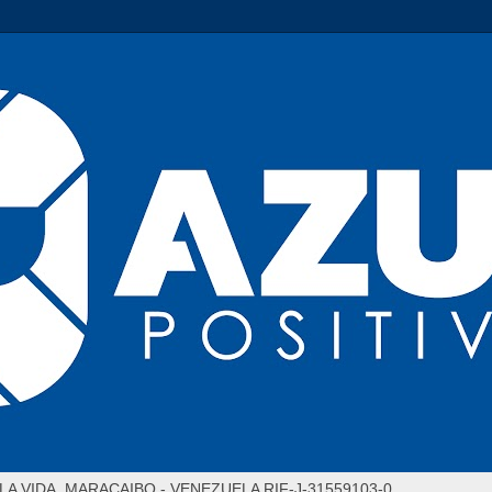
LA VIDA. MARACAIBO - VENEZUELA RIF-J-31559103-0